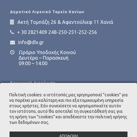
Δημοτικό Λιμενικό Ταμείο Χανίων
Ακτή Τομπάζη 26 & Αφεντούλιεφ 11 Χανιά
+ 30 2821409 248-250-251-252-256
info@dlx.gr
Ωράριο Υποδοχής Κοινού
Δευτέρα – Παρασκευή
09:00 – 14:00
Κοινωνική Δικτύωση
Πολιτική cookies: ο ιστότοπός μας χρησιμοποιεί "cookies" για
να παρέχει μια καλύτερη και πιο εξατομικευμένη υπηρεσία
στους χρήστες. Εάν συνεχίσετε να χρησιμοποιείτε αυτόν
τον ιστότοπο, αυτό θα αποτελεί τη συγκατάθεσή σας για
τη χρήση των "cookies" και αποδέχεστε την πολιτική χρήσης
Υπεύθυνη Προστασίας Προσωπικών Δεδομένων
των δεδομένων σας.
INTERACTIVE O.E.
e-mail:
dpo@dlx.gr
ΑΠΟΔΟΧΗ