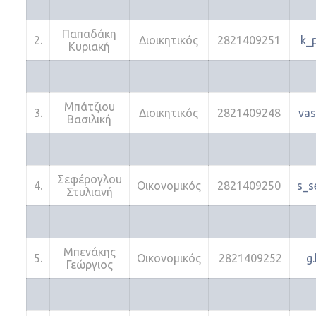
Παπαδάκη
2.
Διοικητικός
2821409251
k_
Κυριακή
Μπάτζιου
3.
Διοικητικός
2821409248
vas
Βασιλική
Σεφέρογλου
4.
Οικονομικός
2821409250
s_s
Στυλιανή
Μπενάκης
5.
Οικονομικός
2821409252
g
Γεώργιος