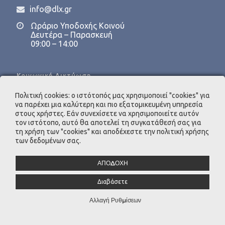
info@dlx.gr
Ωράριο Υποδοχής Κοινού
Δευτέρα – Παρασκευή
09:00 – 14:00
Κοινωνική Δικτύωση
Πολιτική cookies: ο ιστότοπός μας χρησιμοποιεί "cookies" για
να παρέχει μια καλύτερη και πιο εξατομικευμένη υπηρεσία
στους χρήστες. Εάν συνεχίσετε να χρησιμοποιείτε αυτόν
τον ιστότοπο, αυτό θα αποτελεί τη συγκατάθεσή σας για
τη χρήση των "cookies" και αποδέχεστε την πολιτική χρήσης
Υπεύθυνη Προστασίας Προσωπικών Δεδομένων
των δεδομένων σας.
INTERACTIVE O.E.
e-mail:
dpo@dlx.gr
ΑΠΟΔΟΧΗ
Διαβάσετε
Αλλαγή Ρυθμίσεων