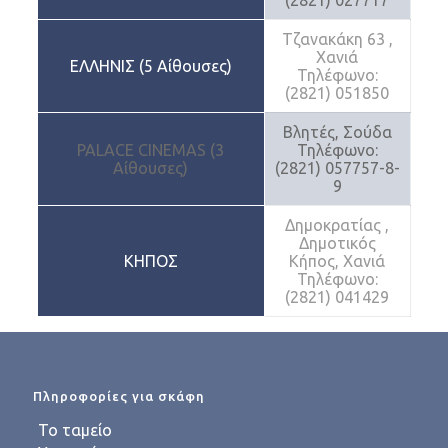
(2821) 027717
Τζανακάκη 63 ,
Χανιά
ΕΛΛΗΝΙΣ (5 Αίθουσες)
Τηλέφωνο:
(2821) 051850
Βλητές, Σούδα
PALACE CINEMAS (3
Τηλέφωνο:
Αίθουσες)
(2821) 057757-8-
9
Δημοκρατίας ,
Δημοτικός
ΚΗΠΟΣ
Κήπος, Χανιά
Τηλέφωνο:
(2821) 041429
Πληροφορίες για σκάφη
Το ταμείο