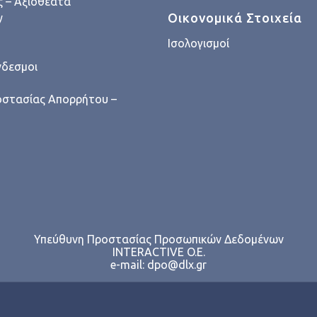
 – Αξιοθέατα
Οικονομικά Στοιχεία
y
Ισολογισμοί
νδεσμοι
οστασίας Απορρήτου –
Υπεύθυνη Προστασίας Προσωπικών Δεδομένων
INTERACTIVE O.E.
e-mail:
dpo@dlx.gr