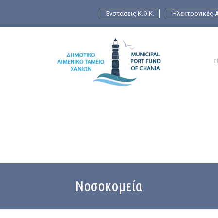
Ενστάσεις Κ.Ο.Κ.
Ηλεκτρονικές Α
Π
Νοσοκομεία