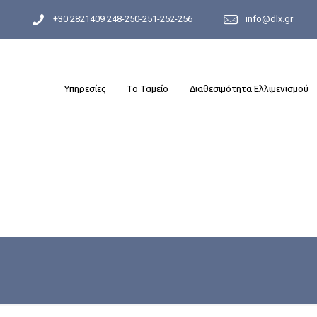
+30 2821409 248-250-251-252-256
info@dlx.gr
Υπηρεσίες
Το Ταμείο
Διαθεσιμότητα Ελλιμενισμού