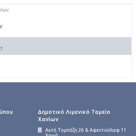
νίων
gr
r
67
Τύπου
Δημοτικό Λιμενικό Ταμείο
Χανίων
Ακτή Τομπάζη 26 & Αφεντούλιεφ 11
Χανιά