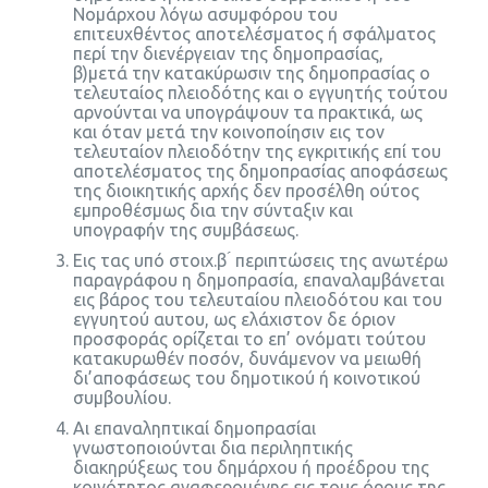
Νομάρχου λόγω ασυμφόρου του
επιτευχθέντος αποτελέσματος ή σφάλματος
περί την διενέργειαν της δημοπρασίας,
β)μετά την κατακύρωσιν της δημοπρασίας ο
τελευταίος πλειοδότης και ο εγγυητής τούτου
αρνούνται να υπογράψουν τα πρακτικά, ως
και όταν μετά την κοινοποίησιν εις τον
τελευταίον πλειοδότην της εγκριτικής επί του
αποτελέσματος της δημοπρασίας αποφάσεως
της διοικητικής αρχής δεν προσέλθη ούτος
εμπροθέσμως δια την σύνταξιν και
υπογραφήν της συμβάσεως.
Εις τας υπό στοιχ.β ́ περιπτώσεις της ανωτέρω
παραγράφου η δημοπρασία, επαναλαμβάνεται
εις βάρος του τελευταίου πλειοδότου και του
εγγυητού αυτου, ως ελάχιστον δε όριον
προσφοράς ορίζεται το επ’ ονόματι τούτου
κατακυρωθέν ποσόν, δυνάμενον να μειωθή
δι’αποφάσεως του δημοτικού ή κοινοτικού
συμβουλίου.
Αι επαναληπτικαί δημοπρασίαι
γνωστοποιούνται δια περιληπτικής
διακηρύξεως του δημάρχου ή προέδρου της
κοινότητος αναφερομένης εις τους όρους της