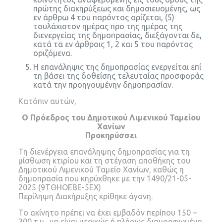
πρώτης διακηρύξεως και δημοσιευομένης, ως
εν άρθρω 4 του παρόντος ορίζεται, (5)
τουλάχιστον ημέρας προ της ημέρας της
διενεργείας της δημοπρασίας, διεξάγονται δε,
κατά τα εν άρθροις 1, 2 και 5 του παρόντος
οριζόμενα.
Η επανάληψις της δημοπρασίας ενεργείται επί
τη βάσει της δοθείσης τελευταίας προσφοράς
κατά την προηγουμένην δημοπρασίαν.
Κατόπιν αυτών,
Ο Πρόεδρος του Δημοτικού Λιμενικού Ταμείου
Χανίων
Προκηρύσσει
Τη διενέργεια επανάληψης δημοπρασίας για τη
μίσθωση κτιρίου και τη στέγαση αποθήκης του
Δημοτικού Λιμενικού Ταμείο Χανίων, καθώς η
δημοπρασία που κηρύχθηκε με την 1490/21-05-
2025 (9ΤΘΗΟΕΒΕ-5ΕΧ)
Περίληψη Διακήρυξης κρίθηκε άγονη.
Το ακίνητο πρέπει να έχει εμβαδόν περίπου 150 –
300 τ.μ., να είναι μερικώς ή πλήρως διαμορφωμένο