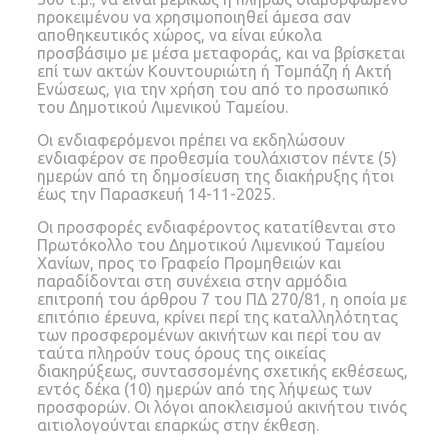
προκειμένου να χρησιμοποιηθεί άμεσα σαν
αποθηκευτικός χώρος, να είναι εύκολα
προσβάσιμο με μέσα μεταφοράς, και να βρίσκεται
επί των ακτών Κουντουριώτη ή Τομπάζη ή Ακτή
Ενώσεως, για την χρήση του από το προσωπικό
του Δημοτικού Λιμενικού Ταμείου.
Οι ενδιαφερόμενοι πρέπει να εκδηλώσουν
ενδιαφέρον σε προθεσμία τουλάχιστον πέντε (5)
ημερών από τη δημοσίευση της διακήρυξης ήτοι
έως την Παρασκευή 14-11-2025.
Οι προσφορές ενδιαφέροντος κατατίθενται στο
Πρωτόκολλο του Δημοτικού Λιμενικού Ταμείου
Χανίων, προς το Γραφείο Προμηθειών και
παραδίδονται στη συνέχεια στην αρμόδια
επιτροπή του άρθρου 7 του ΠΔ 270/81, η οποία με
επιτόπιο έρευνα, κρίνει περί της καταλληλότητας
των προσφερομένων ακινήτων και περί του αν
ταύτα πληρούν τους όρους της οικείας
διακηρύξεως, συντασσομένης σχετικής εκθέσεως,
εντός δέκα (10) ημερών από της λήψεως των
προσφορών. Οι λόγοι αποκλεισμού ακινήτου τινός
αιτιολογούνται επαρκώς στην έκθεση.